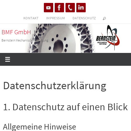
Zum
Inhalt
KONTAKT
IMPRESSUM
DATENSCHUTZ
springen
BMF GmbH
Bernstein Mechanische Fertigung
Datenschutz­erklärung
1. Datenschutz auf einen Blick
Allgemeine Hinweise