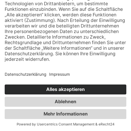
die Begründung eines Beschäftigungsverhältnisses erforderlich ist.
Rechtsgrundlage hierfür ist § 26 BDSG nach deutschem Recht
(Anbahnung eines Beschäftigungsverhältnisses), Art. 6 Abs. 1 lit. b
DSGVO (allgemeine Vertragsanbahnung) und – sofern Sie eine
Einwilligung erteilt haben – Art. 6 Abs. 1 lit. a DSGVO. Die
Einwilligung ist jederzeit widerrufbar. Ihre personenbezogenen Daten
werden innerhalb unseres Unternehmens ausschließlich an Personen
weitergegeben, die an der Bearbeitung Ihrer Bewerbung beteiligt
sind.
Sofern die Bewerbung erfolgreich ist, werden die von Ihnen
eingereichten Daten auf Grundlage von § 26 BDSG und Art. 6 Abs. 1 lit.
b DSGVO zum Zwecke der Durchführung des
Beschäftigungsverhältnisses in unseren Datenverarbeitungssystemen
gespeichert.
Aufbewahrungsdauer der Daten