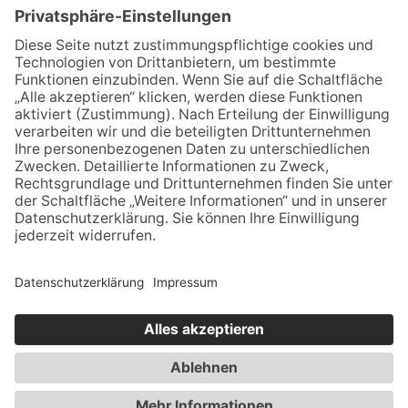
Produktbeispiele
copyright: BMF GmbH - Tel. 0371 2723066-0