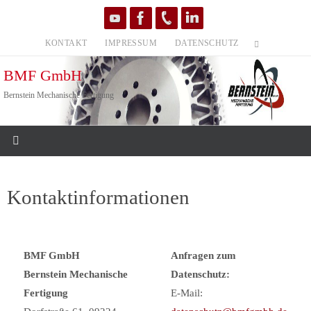
Zum
Inhalt
KONTAKT
IMPRESSUM
DATENSCHUTZ
springen
BMF GmbH
Bernstein Mechanische Fertigung
Kontaktinformationen
BMF GmbH
Anfragen zum
Bernstein Mechanische
Datenschutz:
Fertigung
E-Mail: